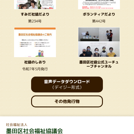
ボランティアだより
すみだ社協だより
第234号
第442号
墨田区社協公式ユーチュ
社協のしおり
ーブチャンネル
令和7年5月発行
音声データダウンロード
（デイジー形式）
その他発行物
社会福祉法人
墨田区社会福祉協議会