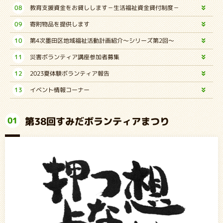
08
教育支援資金をお貸しします－生活福祉資金貸付制度－
09
寄附物品を提供します
10
第4次墨田区地域福祉活動計画紹介～シリーズ第2回～
11
災害ボランティア講座参加者募集
12
2023夏体験ボランティア報告
13
イベント情報コーナー
第38回すみだボランティアまつり
01