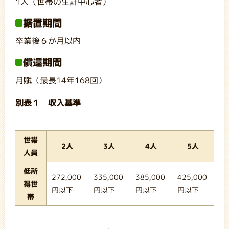
1人（世帯の生計中心者）
据置期間
卒業後６か月以内
償還期間
月賦（最長14年168回）
別表１ 収入基準
世帯
2人
3人
4人
5人
人員
低所
272,000
335,000
385,000
425,000
得世
円以下
円以下
円以下
円以下
帯