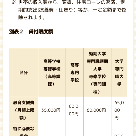
世帯の収入額から、家賃、住宅ローンの返済、定
期的支出(療養費・仕送り）等が、一定金額まで控
除されます。
別表２ 貸付限度額
短期大学
高等学校
専門職短期
大学
高等
専修学校
大学
専門
区分
専門
（高等課
専修学校
職大
学校
程）
（専門課
学
程）
教育支援費
65,0
60,0
（月額上限
35,000円
60,000円
00
00円
額）
円
特に必要な