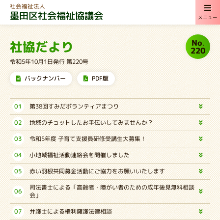
社会福祉法人
墨田区社会福祉協議会
メニュー
No.
社協だより
220
令和5年10月1日発行 第220号
バックナンバー
PDF版
01
第38回すみだボランティアまつり
02
地域のチョットしたお手伝いしてみませんか？
03
令和5年度 子育て支援員研修受講生大募集！
04
小地域福祉活動連絡会を開催しました
05
赤い羽根共同募金活動にご協力をお願いいたします
司法書士による「高齢者・障がい者のための成年後見無料相談
06
会」
07
弁護士による権利擁護法律相談