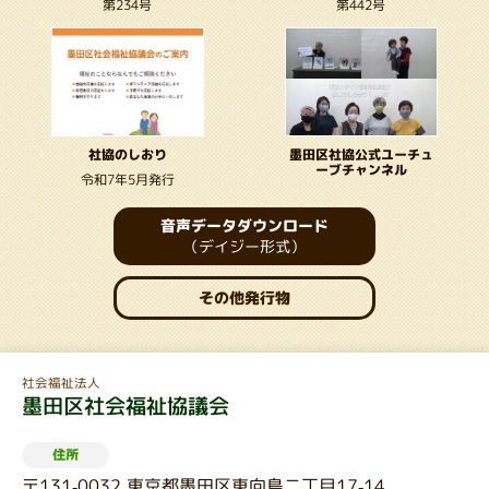
第234号
第442号
墨田区社協公式ユーチュ
社協のしおり
ーブチャンネル
令和7年5月発行
音声データダウンロード
（デイジー形式）
その他発行物
社会福祉法人
墨田区社会福祉協議会
住所
〒131-0032 東京都墨田区東向島二丁目17-14