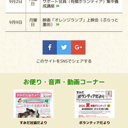
サポート会員（有償ボランティア）集中養
9月2日
日
成講座
映画「オレンジランプ」上映会（ぷらっと
月曜
9月9日
墨田）
日
このサイトをSNSでシェアする
お便り・音声・動画コーナー
ボランティアだより
すみだ社協だより