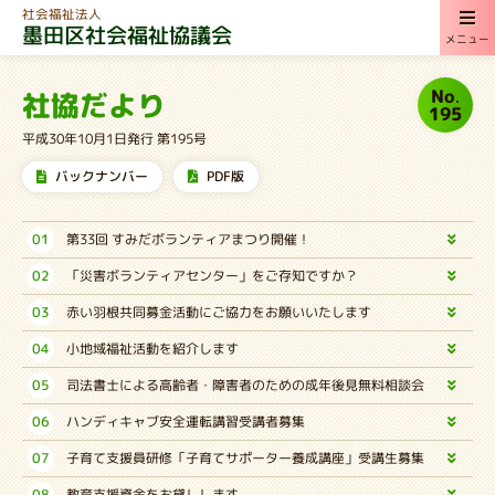
社会福祉法人
墨田区社会福祉協議会
メニュー
No.
社協だより
195
平成30年10月1日発行 第195号
バックナンバー
PDF版
01
第33回 すみだボランティアまつり開催！
02
「災害ボランティアセンター」をご存知ですか？
03
赤い羽根共同募金活動にご協力をお願いいたします
04
小地域福祉活動を紹介します
05
司法書士による高齢者・障害者のための成年後見無料相談会
06
ハンディキャブ安全運転講習受講者募集
07
子育て支援員研修「子育てサポーター養成講座」受講生募集
08
教育支援資金をお貸しします